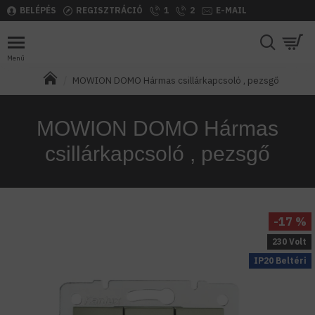
BELÉPÉS
REGISZTRÁCIÓ
1
2
E-MAIL
MOWION DOMO Hármas csillárkapcsoló , pezsgő
MOWION DOMO Hármas
csillárkapcsoló , pezsgő
-17 %
230 Volt
IP20 Beltéri