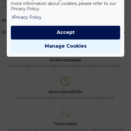
Gyártó:
Kanlux
more information about cookies, please refer to our
Cikkszám:
EHKX25017
Privacy Policy.
Privacy Policy
ADATOK
Accept
LEÍRÁS
Manage Cookies
Kedvezmények
Vásárolj nagyobb mennyiségben és megadjuk a legjobb gyártói árakat.
Gyors kiszállítás
Készleten lévő termékeinket akár 24 órán belül megkaphatod!
Tanácsadás
Írd meg nekünk elgondolásodat és munkatársunk segít az elképzeléseid