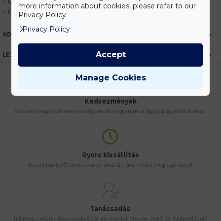
Gyártó:
Kanlux
more information about cookies, please refer to our
Cikkszám:
EHKX24941
Privacy Policy.
Privacy Policy
ADATOK
Accept
LEÍRÁS
Manage Cookies
Kedvezmények
Vásárolj nagyobb mennyiségben és megadjuk a legjobb gyártói árakat.
Gyors kiszállítás
Készleten lévő termékeinket akár 24 órán belül megkaphatod!
Tanácsadás
Írd meg nekünk elgondolásodat és munkatársunk segít az elképzeléseid