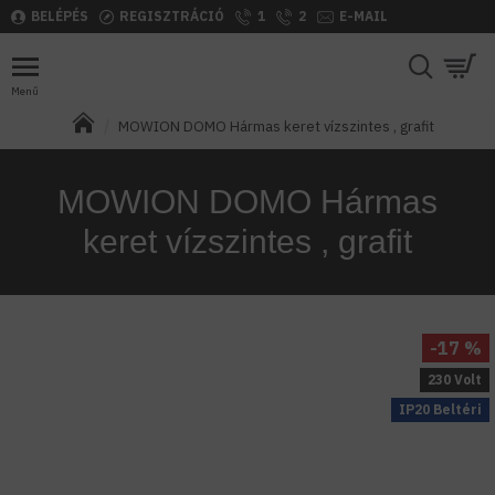
BELÉPÉS
REGISZTRÁCIÓ
1
2
E-MAIL
MOWION DOMO Hármas keret vízszintes , grafit
MOWION DOMO Hármas
keret vízszintes , grafit
-17 %
230 Volt
IP20 Beltéri