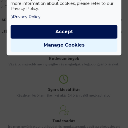
Gyártó:
Kanlux
more information about cookies, please refer to our
Cikkszám:
EHKX25000
Privacy Policy.
Privacy Policy
ADATOK
Accept
LEÍRÁS
Manage Cookies
Kedvezmények
Vásárolj nagyobb mennyiségben és megadjuk a legjobb gyártói árakat.
Gyors kiszállítás
Készleten lévő termékeinket akár 24 órán belül megkaphatod!
Tanácsadás
Írd meg nekünk elgondolásodat és munkatársunk segít az elképzeléseid