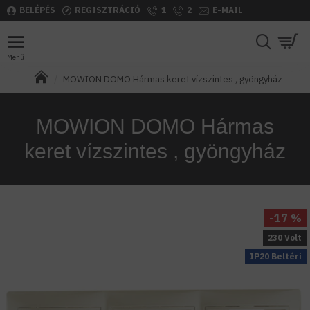
BELÉPÉS
REGISZTRÁCIÓ
1
2
E-MAIL
MOWION DOMO Hármas keret vízszintes , gyöngyház
MOWION DOMO Hármas
keret vízszintes , gyöngyház
-17 %
230 Volt
IP20 Beltéri