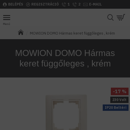
BELÉPÉS
REGISZTRÁCIÓ
1
2
E-MAIL
MOWION DOMO Hármas keret függőleges , krém
MOWION DOMO Hármas
keret függőleges , krém
-17 %
230 Volt
IP20 Beltéri