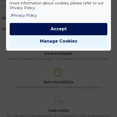
Gyártó:
Kanlux
more information about cookies, please refer to our
Cikkszám:
EHKX24827
Privacy Policy.
Privacy Policy
ADATOK
Accept
LEÍRÁS
Manage Cookies
Kedvezmények
Vásárolj nagyobb mennyiségben és megadjuk a legjobb gyártói árakat.
Gyors kiszállítás
Készleten lévő termékeinket akár 24 órán belül megkaphatod!
Tanácsadás
Írd meg nekünk elgondolásodat és munkatársunk segít az elképzeléseid