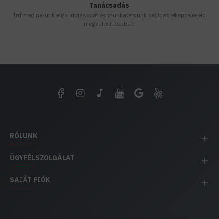
Tanácsadás
Írd meg nekünk elgondolásodat és munkatársunk segít az elképzeléseid
megvalósításában.
RÓLUNK
ÜGYFÉLSZOLGÁLAT
SAJÁT FIÓK