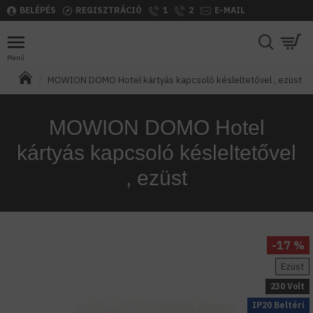
BELÉPÉS
REGISZTRÁCIÓ
1
2
E-MAIL
MOWION DOMO Hotel kártyás kapcsoló késleltetővel , ezüst
MOWION DOMO Hotel
kártyás kapcsoló késleltetővel
, ezüst
-17 %
Ezüst
230 Volt
IP20 Beltéri