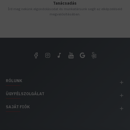
Tanácsadás
Írd meg nekünk elgondolásodat és munkatársunk segít az elképzeléseid
megvalósításában.
RÓLUNK
ÜGYFÉLSZOLGÁLAT
SAJÁT FIÓK