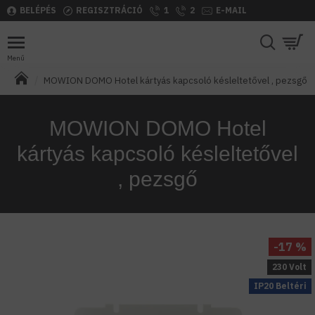
BELÉPÉS
REGISZTRÁCIÓ
1
2
E-MAIL
MOWION DOMO Hotel kártyás kapcsoló késleltetővel , pezsgő
MOWION DOMO Hotel
kártyás kapcsoló késleltetővel
, pezsgő
-17 %
230 Volt
IP20 Beltéri