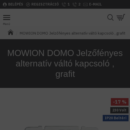
BELÉPÉS
REGISZTRÁCIÓ
1
2
E-MAIL
MOWION DOMO Jelzőfényes alternatív váltó kapcsoló , grafit
MOWION DOMO Jelzőfényes
alternatív váltó kapcsoló ,
grafit
-17 %
230 Volt
IP20 Beltéri