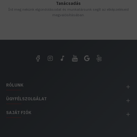
Tanácsadás
Írd meg nekünk elgondolásodat és munkatársunk segít az elképzeléseid
megvalósításában.
RÓLUNK
ÜGYFÉLSZOLGÁLAT
SAJÁT FIÓK