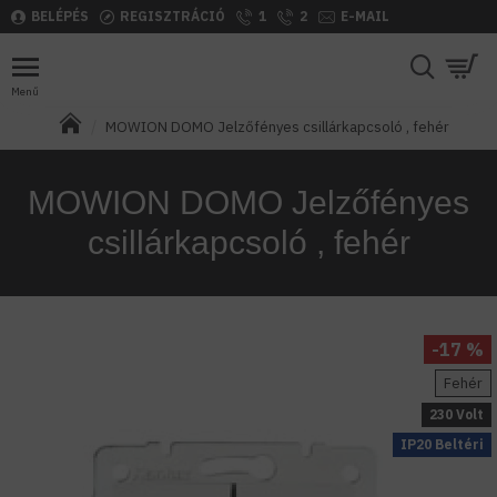
BELÉPÉS
REGISZTRÁCIÓ
1
2
E-MAIL
MOWION DOMO Jelzőfényes csillárkapcsoló , fehér
MOWION DOMO Jelzőfényes
csillárkapcsoló , fehér
-17 %
Fehér
230 Volt
IP20 Beltéri