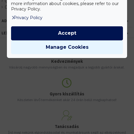
Gyártó:
Kanlux
more information about cookies, please refer to our
Cikkszám:
EHKX24724
Privacy Policy.
Privacy Policy
ADATOK
Accept
LEÍRÁS
Manage Cookies
Kedvezmények
Vásárolj nagyobb mennyiségben és megadjuk a legjobb gyártói árakat.
Gyors kiszállítás
Készleten lévő termékeinket akár 24 órán belül megkaphatod!
Tanácsadás
Írd meg nekünk elgondolásodat és munkatársunk segít az elképzeléseid