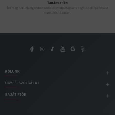
Tanácsadás
Írd meg nekünk elgondolásodat és munkatársunk segít az elképzeléseid
megvalósításában.
RÓLUNK
ÜGYFÉLSZOLGÁLAT
SAJÁT FIÓK