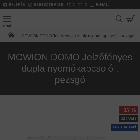
BELÉPÉS
REGISZTRÁCIÓ
1
2
E-MAIL
MOWION DOMO Jelzőfényes dupla nyomókapcsoló , pezsgő
MOWION DOMO Jelzőfényes
dupla nyomókapcsoló ,
pezsgő
-17 %
230 Volt
IP20 Beltéri