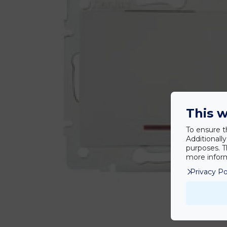
This w
To ensure t
Additionall
purposes. T
more inform
Privacy Po