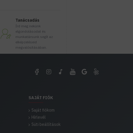
Tanácsadás
Írd meg nekünk
elgondolásodat és
munkatársunk segít az
elképzeléseid
megvalósításában.
SAJÁT FIÓK
Saját fiókom
Hírlevél
Süti beállítások