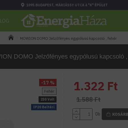
1095.BUDAPEST, MÁRIÁSSY UTCA 4 "K" ÉPÜLET
LOG
MOWION DOMO Jelzőfényes egypólusú kapcsoló , fehér
ON DOMO Jelzőfényes egypólusú kapcsoló , 
1.322 Ft
-17 %
Fehér
1.588 Ft
230 Volt
IP20 Beltéri
Db
KOSÁR