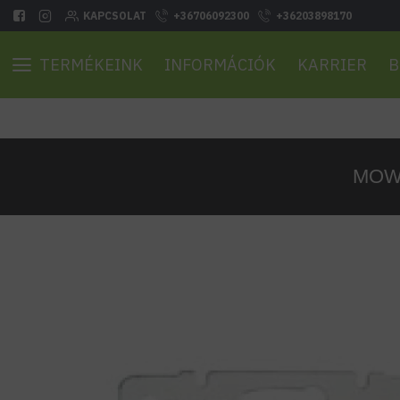
KAPCSOLAT
+36706092300
+36203898170
TERMÉKEINK
INFORMÁCIÓK
KARRIER
B
MOWI