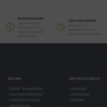
Kedvezmények
Gyors kiszállítás
Vásárolj nagyobb
Készleten lévő
mennyiségben és
termékeinket akár 24
megadjuk a legjobb
órán belül megkaphatod!
gyártói árakat.
RÓLUNK
ÜGYFÉLSZOLGÁLAT
Rólunk - Energia Háza
Kapcsolat
Szerződési Feltételek
Oldaltérkép
Szállítási feltételek
Márkáink
Adatvédelem