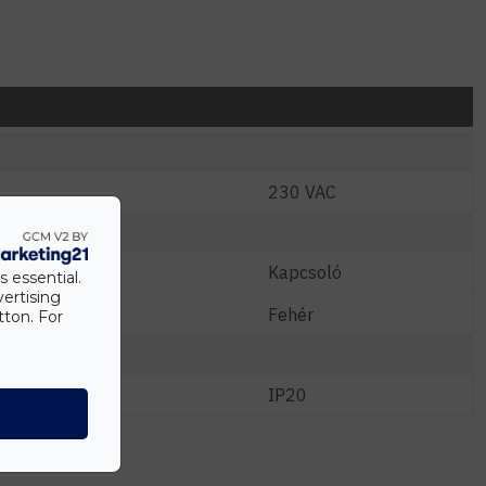
230 VAC
Kapcsoló
s essential.
vertising
Fehér
tton. For
IP20