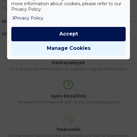
Gyártó:
Kanlux
more information about cookies, please refer to our
Cikkszám:
EHKX24838
Privacy Policy.
Privacy Policy
ADATOK
Accept
LEÍRÁS
Manage Cookies
Kedvezmények
Vásárolj nagyobb mennyiségben és megadjuk a legjobb gyártói árakat.
Gyors kiszállítás
Készleten lévő termékeinket akár 24 órán belül megkaphatod!
Tanácsadás
Írd meg nekünk elgondolásodat és munkatársunk segít az elképzeléseid