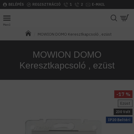
BELÉPÉS
REGISZTRÁCIÓ
1
2
E-MAIL
MOWION DOMO Keresztkapcsoló , ezüst
MOWION DOMO
Keresztkapcsoló , ezüst
-17 %
Ezüst
230 Volt
IP20 Beltéri