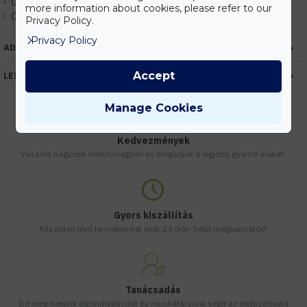
Gyártó:
Kanlux
more information about cookies, please refer to our
Cikkszám:
EHKX24881
Privacy Policy.
Privacy Policy
ADATOK
Accept
LEÍRÁS
Manage Cookies
Kedvezmények
Vásárolj nagyobb mennyiségben és megadjuk a legjobb gyártói árakat.
Gyors kiszállítás
Készleten lévő termékeinket akár 24 órán belül megkaphatod!
Tanácsadás
Írd meg nekünk elgondolásodat és munkatársunk segít az elképzeléseid