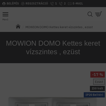
BELÉPÉS
REGISZTRÁCIÓ
1
2
E-MAIL
MOWION DOMO Kettes keret vízszintes , ezüst
MOWION DOMO Kettes keret
vízszintes , ezüst
-17 %
Ezüst
230 Volt
IP20 Beltéri