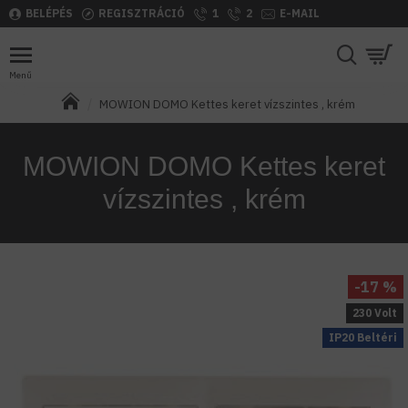
BELÉPÉS
REGISZTRÁCIÓ
1
2
E-MAIL
MOWION DOMO Kettes keret vízszintes , krém
MOWION DOMO Kettes keret
vízszintes , krém
-17 %
230 Volt
IP20 Beltéri