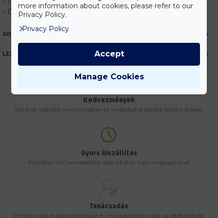
Gyártó:
Kanlux
more information about cookies, please refer to our
Cikkszám:
EHKX24822
Privacy Policy.
Privacy Policy
ADATOK
Accept
LEÍRÁS
Manage Cookies
Kedvezmények
Vásárolj nagyobb mennyiségben és megadjuk a legjobb gyártói árakat.
Gyors kiszállítás
Készleten lévő termékeinket akár 24 órán belül megkaphatod!
Tanácsadás
Írd meg nekünk elgondolásodat és munkatársunk segít az elképzeléseid