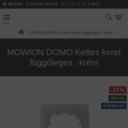
BELÉPÉS
REGISZTRÁCIÓ
1
2
E-MAIL
MOWION DOMO Kettes keret függőleges , krém
MOWION DOMO Kettes keret
függőleges , krém
-17 %
230 Volt
IP20 Beltéri