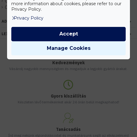
Gyártó:
Kanlux
more information about cookies, please refer to our
Cikkszám:
EHKX24826
Privacy Policy.
Privacy Policy
ADATOK
Accept
LEÍRÁS
Manage Cookies
Kedvezmények
Vásárolj nagyobb mennyiségben és megadjuk a legjobb gyártói árakat.
Gyors kiszállítás
Készleten lévő termékeinket akár 24 órán belül megkaphatod!
Tanácsadás
Írd meg nekünk elgondolásodat és munkatársunk segít az elképzeléseid