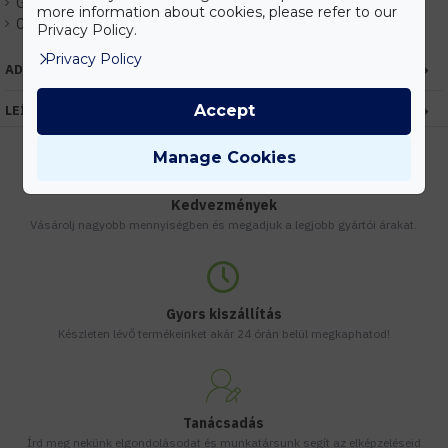
Gyártó:
Kanlux
more information about cookies, please refer to our
Cikkszám:
EHKX25058
Privacy Policy.
Privacy Policy
ADATOK
Accept
LEÍRÁS
Manage Cookies
Kedvezmények
Vásárolj nagyobb mennyiségben és megadjuk a legjobb gyártói árakat.
Gyors kiszállítás
Készleten lévő termékeinket akár 24 órán belül megkaphatod!
Tanácsadás
Írd meg nekünk elgondolásodat és munkatársunk segít az elképzeléseid