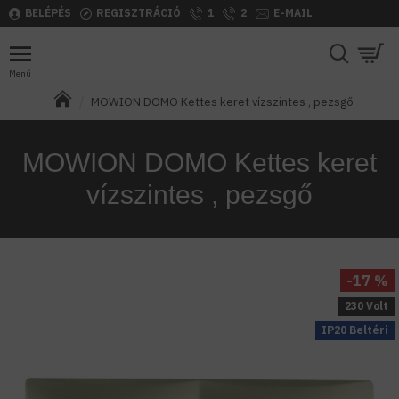
BELÉPÉS
REGISZTRÁCIÓ
1
2
E-MAIL
MOWION DOMO Kettes keret vízszintes , pezsgő
MOWION DOMO Kettes keret
vízszintes , pezsgő
-17 %
230 Volt
IP20 Beltéri