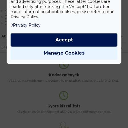
and advertising purposes. These latter cookies are
loaded only after clicking the "Accept" button. For
Készlet:
Várhatóan 1-3 nap
more information about cookies, please refer to our
Privacy Policy.
Gyártó:
Kanlux
Cikkszám:
EHKX24990
Privacy Policy
ADATOK
Accept
LEÍRÁS
Manage Cookies
Kedvezmények
Vásárolj nagyobb mennyiségben és megadjuk a legjobb gyártói árakat.
Gyors kiszállítás
Készleten lévő termékeinket akár 24 órán belül megkaphatod!