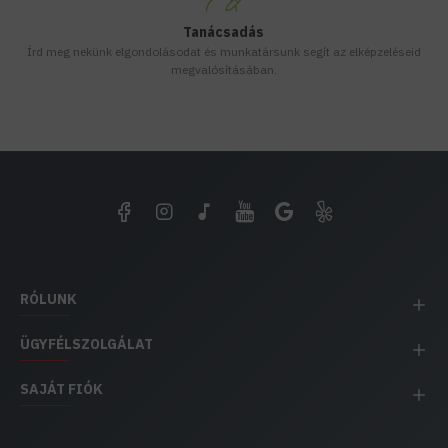
Tanácsadás
Írd meg nekünk elgondolásodat és munkatársunk segít az elképzeléseid
megvalósításában.
RÓLUNK
ÜGYFÉLSZOLGÁLAT
SAJÁT FIÓK