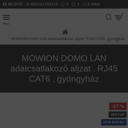
BELÉPÉS
REGISZTRÁCIÓ
1
2
E-MAIL
MOWION DOMO LAN adatcsatlakozó aljzat , RJ45 CAT6 , gyöngyház
MOWION DOMO LAN
adatcsatlakozó aljzat , RJ45
CAT6 , gyöngyház
-17 %
230 Volt
IP20 Beltéri