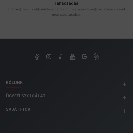
Tanácsadás
Írd meg nekünk elgondolásodat és munkatársunk segít az elképzeléseid
megvalósításában.
RÓLUNK
ÜGYFÉLSZOLGÁLAT
SAJÁT FIÓK