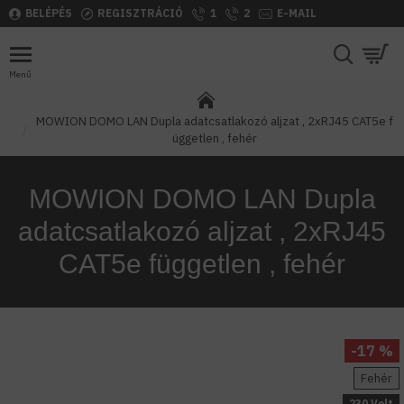
BELÉPÉS
REGISZTRÁCIÓ
1
2
E-MAIL
MOWION DOMO LAN Dupla adatcsatlakozó aljzat , 2xRJ45 CAT5e f
üggetlen , fehér
MOWION DOMO LAN Dupla
adatcsatlakozó aljzat , 2xRJ45
CAT5e független , fehér
-17 %
Fehér
230 Volt