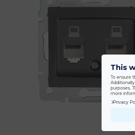
This w
To ensure t
Additionall
purposes. T
more inform
Privacy Po