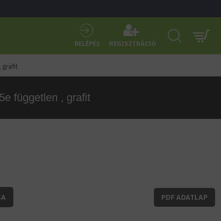
BELÉPÉS
REGISZTRÁCIÓ
grafit
független , grafit
BA
PDF ADATLAP