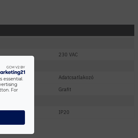
230 VAC
Adatcsatlakozó
s essential.
vertising
Grafit
tton. For
IP20