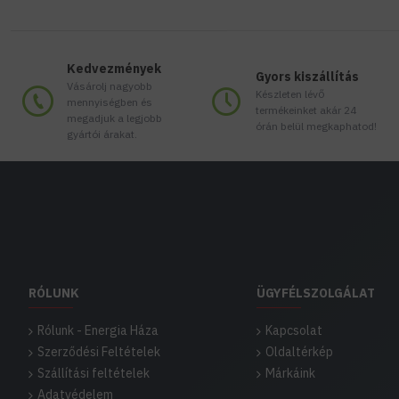
Kedvezmények
Gyors kiszállítás
Vásárolj nagyobb
Készleten lévő
mennyiségben és
termékeinket akár 24
megadjuk a legjobb
órán belül megkaphatod!
gyártói árakat.
RÓLUNK
ÜGYFÉLSZOLGÁLAT
Rólunk - Energia Háza
Kapcsolat
Szerződési Feltételek
Oldaltérkép
Szállítási feltételek
Márkáink
Adatvédelem