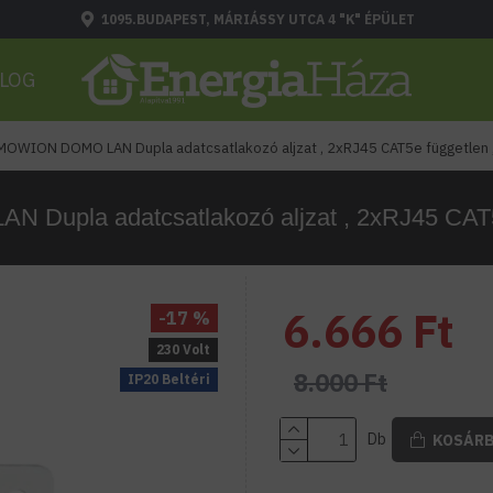
1095.BUDAPEST, MÁRIÁSSY UTCA 4 "K" ÉPÜLET
LOG
MOWION DOMO LAN Dupla adatcsatlakozó aljzat , 2xRJ45 CAT5e független , 
upla adatcsatlakozó aljzat , 2xRJ45 CAT5e 
6.666 Ft
-17 %
230 Volt
8.000 Ft
IP20 Beltéri
Db
KOSÁR