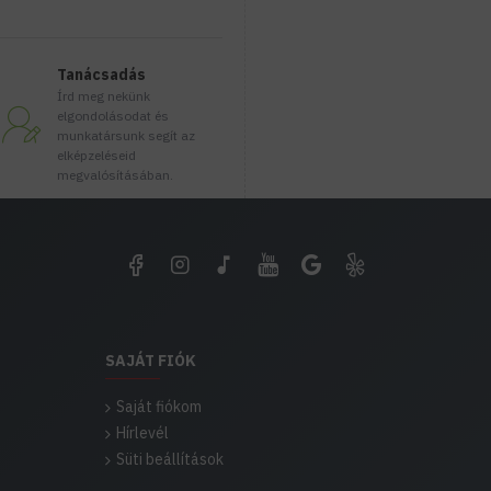
Tanácsadás
Írd meg nekünk
elgondolásodat és
munkatársunk segít az
elképzeléseid
megvalósításában.
SAJÁT FIÓK
Saját fiókom
Hírlevél
Süti beállítások