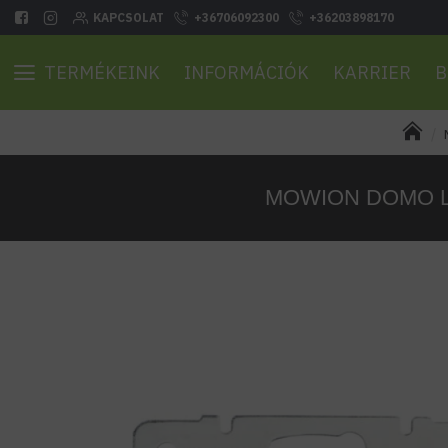
KAPCSOLAT
+36706092300
+36203898170
TERMÉKEINK
INFORMÁCIÓK
KARRIER
B
MOWION DOMO LAN D