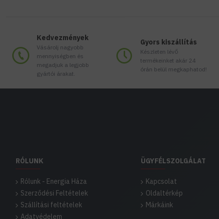
Kedvezmények
Gyors kiszállítás
Vásárolj nagyobb
Készleten lévő
mennyiségben és
termékeinket akár 24
megadjuk a legjobb
órán belül megkaphatod!
gyártói árakat.
RÓLUNK
ÜGYFÉLSZOLGÁLAT
Rólunk - Energia Háza
Kapcsolat
Szerződési Feltételek
Oldaltérkép
Szállítási feltételek
Márkáink
Adatvédelem