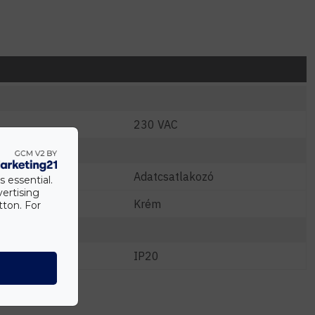
230 VAC
Adatcsatlakozó
s essential.
vertising
Krém
tton. For
IP20