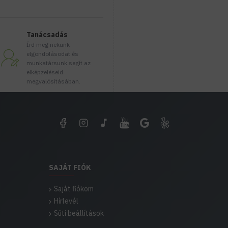
Tanácsadás
Írd meg nekünk
elgondolásodat és
munkatársunk segít az
elképzeléseid
megvalósításában.
SAJÁT FIÓK
Saját fiókom
Hírlevél
Süti beállítások