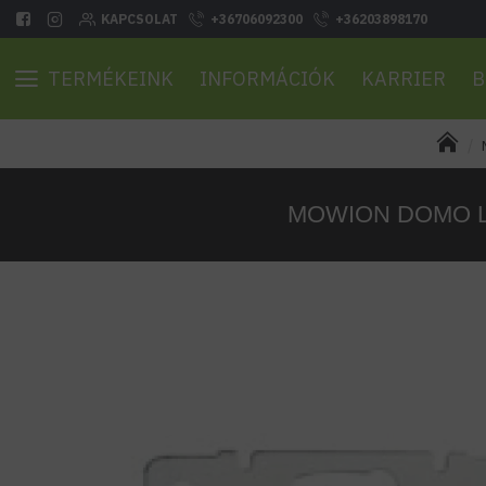
KAPCSOLAT
+36706092300
+36203898170
TERMÉKEINK
INFORMÁCIÓK
KARRIER
B
MOWION DOMO LAN 