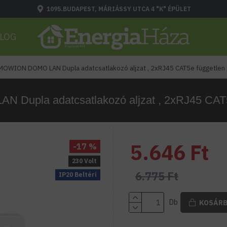
1095.BUDAPEST, MÁRIÁSSY UTCA 4 "K" ÉPÜLET
LOG
MOWION DOMO LAN Dupla adatcsatlakozó aljzat , 2xRJ45 CAT5e független 
Dupla adatcsatlakozó aljzat , 2xRJ45 CAT5e
5.646 Ft
-17 %
230 Volt
6.775 Ft
IP20 Beltéri
Db
KOSÁR