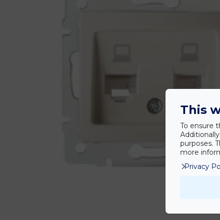
This w
To ensure t
Additionall
purposes. T
more inform
Privacy Po