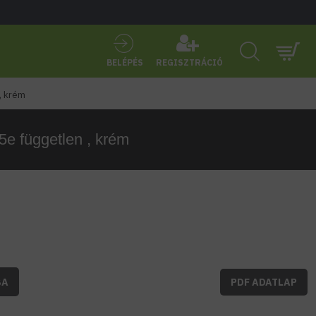
BELÉPÉS
REGISZTRÁCIÓ
, krém
 független , krém
BA
PDF ADATLAP