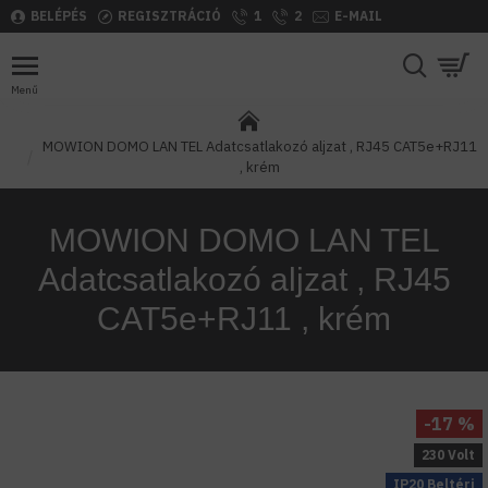
BELÉPÉS
REGISZTRÁCIÓ
1
2
E-MAIL
MOWION DOMO LAN TEL Adatcsatlakozó aljzat , RJ45 CAT5e+RJ11
, krém
MOWION DOMO LAN TEL
Adatcsatlakozó aljzat , RJ45
CAT5e+RJ11 , krém
-17 %
230 Volt
IP20 Beltéri