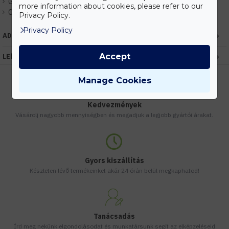
Gyártó:
Kanlux
more information about cookies, please refer to our
Cikkszám:
EHKX24824
Privacy Policy.
Privacy Policy
ADATOK
Accept
LEÍRÁS
Manage Cookies
Kedvezmények
Vásárolj nagyobb mennyiségben és megadjuk a legjobb gyártói árakat.
Gyors kiszállítás
Készleten lévő termékeinket akár 24 órán belül megkaphatod!
Tanácsadás
Írd meg nekünk elgondolásodat és munkatársunk segít az elképzeléseid