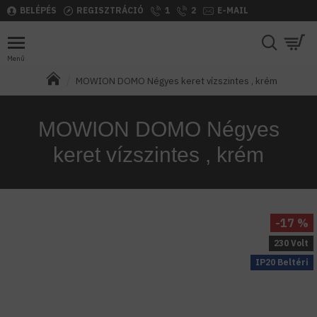
BELÉPÉS
REGISZTRÁCIÓ
1
2
E-MAIL
MOWION DOMO Négyes keret vízszintes , krém
MOWION DOMO Négyes
keret vízszintes , krém
-17 %
230 Volt
IP20 Beltéri