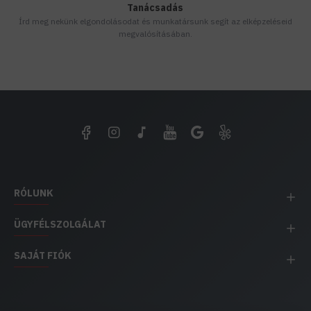
Tanácsadás
Írd meg nekünk elgondolásodat és munkatársunk segít az elképzeléseid
megvalósításában.
RÓLUNK
ÜGYFÉLSZOLGÁLAT
SAJÁT FIÓK