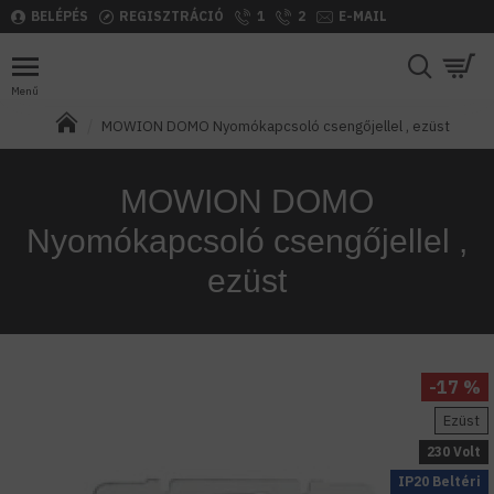
BELÉPÉS
REGISZTRÁCIÓ
1
2
E-MAIL
MOWION DOMO Nyomókapcsoló csengőjellel , ezüst
MOWION DOMO
Nyomókapcsoló csengőjellel ,
ezüst
-17 %
Ezüst
230 Volt
IP20 Beltéri