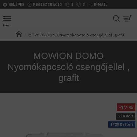
BELÉPÉS
REGISZTRÁCIÓ
1
2
E-MAIL
MOWION DOMO Nyomókapcsoló csengőjellel , grafit
MOWION DOMO
Nyomókapcsoló csengőjellel ,
grafit
-17 %
230 Volt
IP20 Beltéri