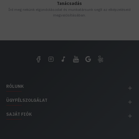
Tanácsadás
Írd meg nekünk elgondolásodat és munkatársunk segít az elképzeléseid
megvalósításában.
RÓLUNK
ÜGYFÉLSZOLGÁLAT
SAJÁT FIÓK