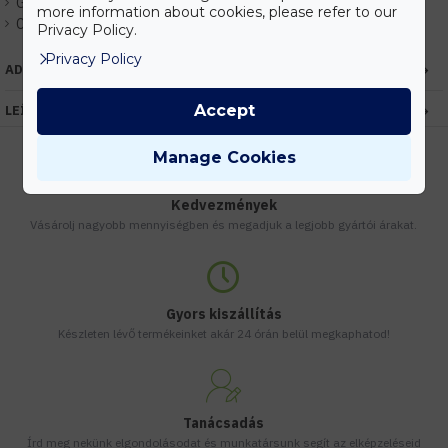
Gyártó:
Kanlux
more information about cookies, please refer to our
Cikkszám:
EHKX24773
Privacy Policy.
Privacy Policy
ADATOK
Accept
LEÍRÁS
Manage Cookies
Kedvezmények
Vásárolj nagyobb mennyiségben és megadjuk a legjobb gyártói árakat.
Gyors kiszállítás
Készleten lévő termékeinket akár 24 órán belül megkaphatod!
Tanácsadás
Írd meg nekünk elgondolásodat és munkatársunk segít az elképzeléseid