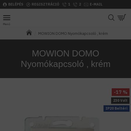
BELÉPÉS
REGISZTRÁCIÓ
1
2
E-MAIL
MOWION DOMO Nyomókapcsoló , krém
MOWION DOMO
Nyomókapcsoló , krém
-17 %
230 Volt
IP20 Beltéri