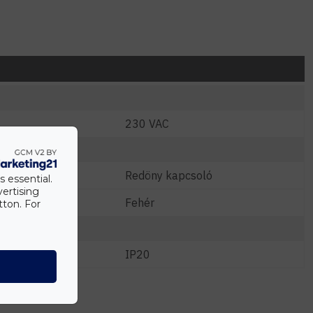
230 VAC
Redöny kapcsoló
s essential.
vertising
Fehér
tton. For
IP20