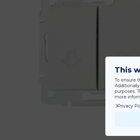
This w
To ensure t
Additionall
purposes. T
more inform
Privacy Po