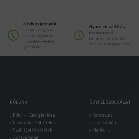
Kedvezmények
Gyors kiszállítás
Vásárolj nagyobb
Készleten lévő
mennyiségben és
termékeinket akár 24
megadjuk a legjobb
órán belül megkaphatod!
gyártói árakat.
RÓLUNK
ÜGYFÉLSZOLGÁLAT
Rólunk - Energia Háza
Kapcsolat
Szerződési Feltételek
Oldaltérkép
Szállítási feltételek
Márkáink
Adatvédelem