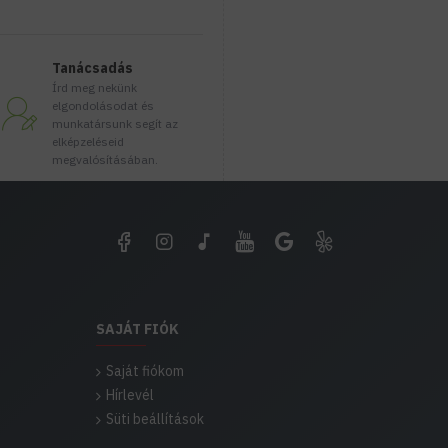
Tanácsadás
Írd meg nekünk
elgondolásodat és
munkatársunk segít az
elképzeléseid
megvalósításában.
SAJÁT FIÓK
Saját fiókom
Hírlevél
Süti beállítások