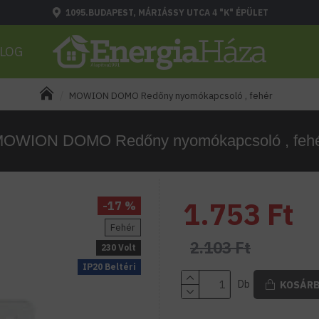
1095.BUDAPEST, MÁRIÁSSY UTCA 4 "K" ÉPÜLET
LOG
MOWION DOMO Redőny nyomókapcsoló , fehér
OWION DOMO Redőny nyomókapcsoló , feh
1.753 Ft
-17 %
Fehér
2.103 Ft
230 Volt
IP20 Beltéri
Db
KOSÁR