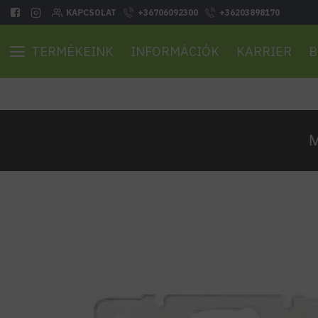
KAPCSOLAT
+36706092300
+36203898170
TERMÉKEINK
INFORMÁCIÓK
KARRIER
B
M