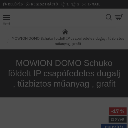
BELÉPÉS
REGISZTRÁCIÓ
1
2
E-MAIL
MOWION DOMO Schuko földelt IP csapófedeles dugalj , tűzbiztos
műanyag , grafit
MOWION DOMO Schuko
földelt IP csapófedeles dugalj
, tűzbiztos műanyag , grafit
-17 %
230 Volt
IP20 Beltéri