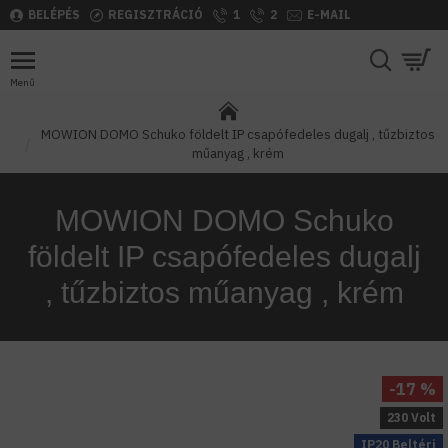
BELÉPÉS
REGISZTRÁCIÓ
1
2
E-MAIL
MOWION DOMO Schuko földelt IP csapófedeles dugalj , tűzbiztos
műanyag , krém
MOWION DOMO Schuko
földelt IP csapófedeles dugalj
, tűzbiztos műanyag , krém
-17 %
230 Volt
IP20 Beltéri