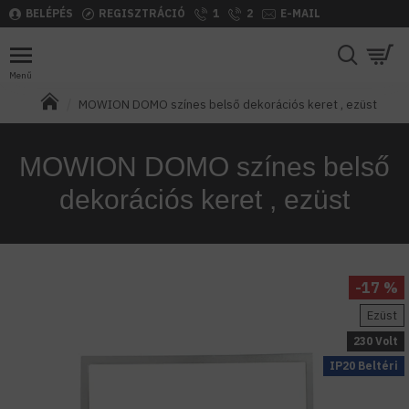
BELÉPÉS
REGISZTRÁCIÓ
1
2
E-MAIL
MOWION DOMO színes belső dekorációs keret , ezüst
MOWION DOMO színes belső
dekorációs keret , ezüst
-17 %
Ezüst
230 Volt
IP20 Beltéri