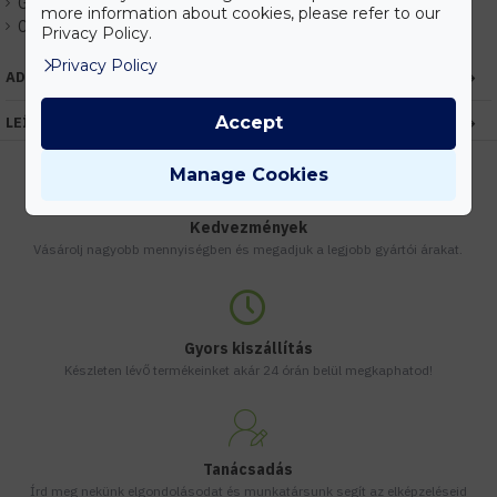
Gyártó:
Kanlux
more information about cookies, please refer to our
Cikkszám:
EHKX26002
Privacy Policy.
Privacy Policy
ADATOK
Accept
LEÍRÁS
Manage Cookies
Kedvezmények
Vásárolj nagyobb mennyiségben és megadjuk a legjobb gyártói árakat.
Gyors kiszállítás
Készleten lévő termékeinket akár 24 órán belül megkaphatod!
Tanácsadás
Írd meg nekünk elgondolásodat és munkatársunk segít az elképzeléseid