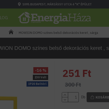
1095.BUDAPEST, MÁRIÁSSY UTCA 4 "K" ÉPÜLET
LOG
MOWION DOMO színes belső dekorációs keret , sárga
ION DOMO színes belső dekorációs keret , s
251 Ft
-16 %
230 Volt
300 Ft
IP20 Beltéri
Db
KOSÁR