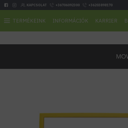
KAPCSOLAT
+36706092300
+36203898170
TERMÉKEINK
INFORMÁCIÓK
KARRIER
B
MOW