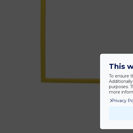
This w
To ensure t
Additionall
purposes. T
more inform
Privacy Po