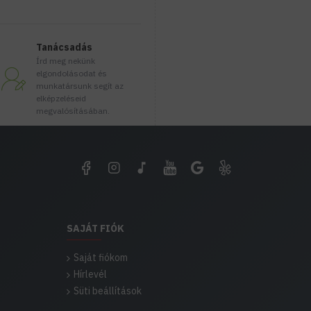
Tanácsadás
Írd meg nekünk
elgondolásodat és
munkatársunk segít az
elképzeléseid
megvalósításában.
SAJÁT FIÓK
Saját fiókom
Hírlevél
Süti beállítások