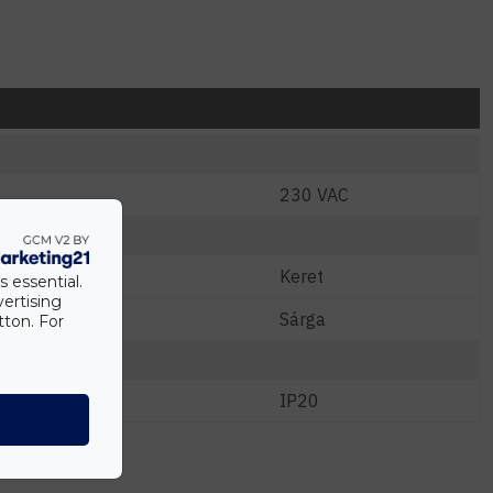
230 VAC
Keret
s essential.
vertising
Sárga
tton. For
IP20