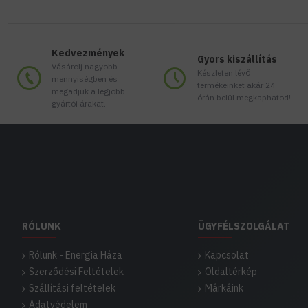
Kedvezmények
Gyors kiszállítás
Vásárolj nagyobb
Készleten lévő
mennyiségben és
termékeinket akár 24
megadjuk a legjobb
órán belül megkaphatod!
gyártói árakat.
RÓLUNK
ÜGYFÉLSZOLGÁLAT
Rólunk - Energia Háza
Kapcsolat
Szerződési Feltételek
Oldaltérkép
Szállítási feltételek
Márkáink
Adatvédelem