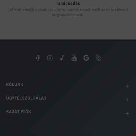
Tanácsadás
Írd meg nekünk elgondolásodat és munkatársunk segít az elképzeléseid
megvalósításában.
RÓLUNK
ÜGYFÉLSZOLGÁLAT
SAJÁT FIÓK