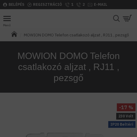
BELÉPÉS
REGISZTRÁCIÓ
1
2
E-MAIL
MOWION DOMO Telefon csatlakozó aljzat , RJ11 , pezsgő
MOWION DOMO Telefon
csatlakozó aljzat , RJ11 ,
pezsgő
-17 %
230 Volt
IP20 Beltéri