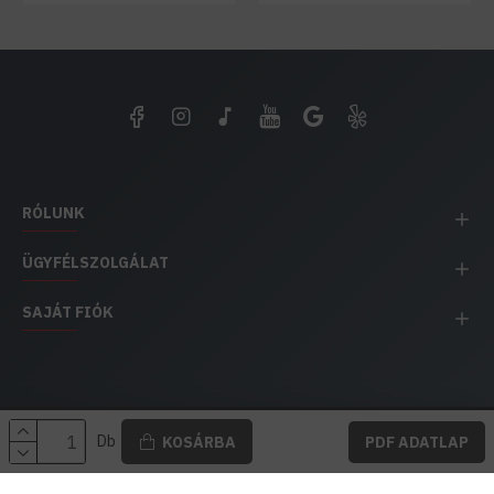
RÓLUNK
ÜGYFÉLSZOLGÁLAT
SAJÁT FIÓK
EH IMPEX / Copyright © 1991-2025 Energia Háza
Db
KOSÁRBA
PDF ADATLAP