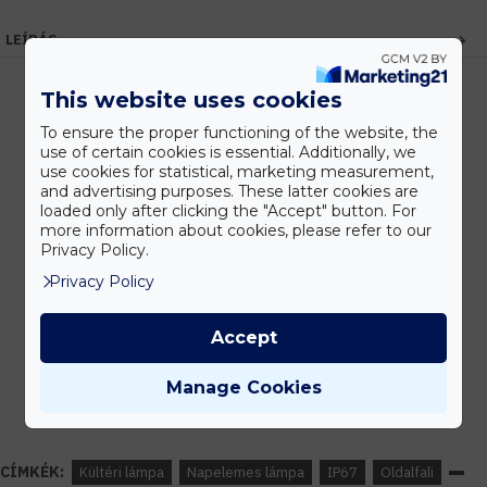
LEÍRÁS
This website uses cookies
To ensure the proper functioning of the website, the
Kedvezmények
use of certain cookies is essential. Additionally, we
Vásárolj nagyobb mennyiségben és megadjuk a legjobb gyártói árakat.
use cookies for statistical, marketing measurement,
and advertising purposes. These latter cookies are
loaded only after clicking the "Accept" button. For
more information about cookies, please refer to our
Privacy Policy.
Gyors kiszállítás
Privacy Policy
Készleten lévő termékeinket akár 24 órán belül megkaphatod!
Accept
Tanácsadás
Manage Cookies
Írd meg nekünk elgondolásodat és munkatársunk segít az elképzeléseid
megvalósításában.
CÍMKÉK:
Kültéri lámpa
Napelemes lámpa
IP67
Oldalfali