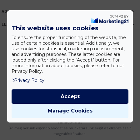
ADATOK
LEÍRÁS
This website uses cookies
To ensure the proper functioning of the website, the
use of certain cookies is essential. Additionally, we
use cookies for statistical, marketing measurement,
Kedvezmények
and advertising purposes. These latter cookies are
loaded only after clicking the "Accept" button. For
Vásárolj nagyobb mennyiségben és megadjuk a legjobb gyártói árakat.
more information about cookies, please refer to our
Privacy Policy.
Privacy Policy
Gyors kiszállítás
Készleten lévő termékeinket akár 24 órán belül megkaphatod!
Accept
Manage Cookies
Tanácsadás
Írd meg nekünk elgondolásodat és munkatársunk segít az elképzeléseid
megvalósításában.