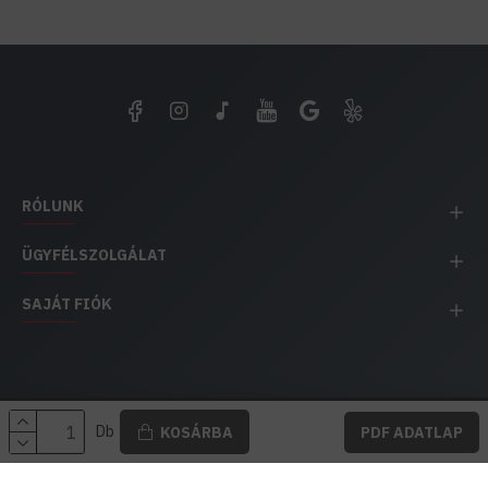
RÓLUNK
ÜGYFÉLSZOLGÁLAT
SAJÁT FIÓK
EH IMPEX / Copyright © 1991-2025 Energia Háza
Db
KOSÁRBA
PDF ADATLAP