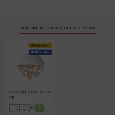
KAPCSOLÓDÓ ÉS KOMPATIBILIS TERMÉKEK
Meleg fehér
IP20 Beltéri
Caranx LED Design Lámpa
0 Ft
Db