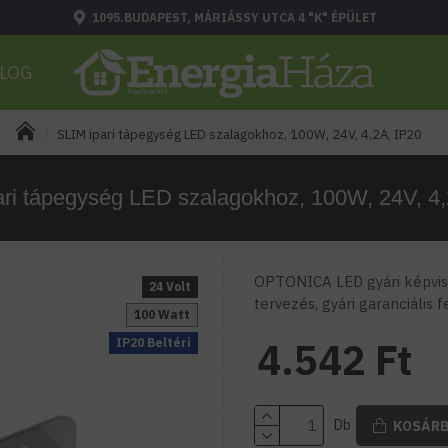
1095.BUDAPEST, MÁRIÁSSY UTCA 4 "K" ÉPÜLET
LOG
SLIM ipari tápegység LED szalagokhoz, 100W, 24V, 4,2A, IP20
ari tápegység LED szalagokhoz, 100W, 24V, 4,
OPTONICA LED gyári képvise
24 Volt
tervezés, gyári garanciális 
100 Watt
4.542 Ft
IP20 Beltéri
Db
KOSÁR