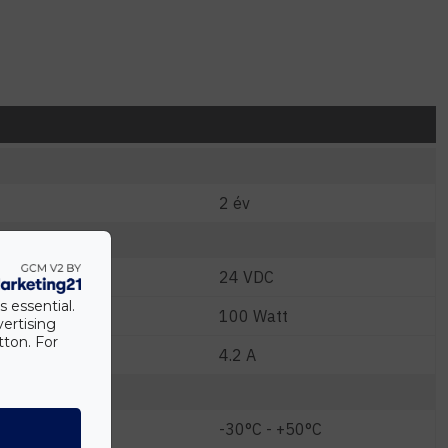
2 év
24 VDC
s essential.
W)
100 Watt
vertising
tton. For
4.2 A
°C)
-30°C - +50°C