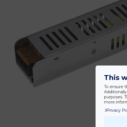
This w
To ensure t
Additionall
purposes. T
more inform
Privacy Po