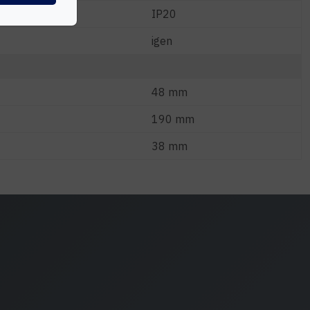
IP20
igen
48 mm
190 mm
38 mm