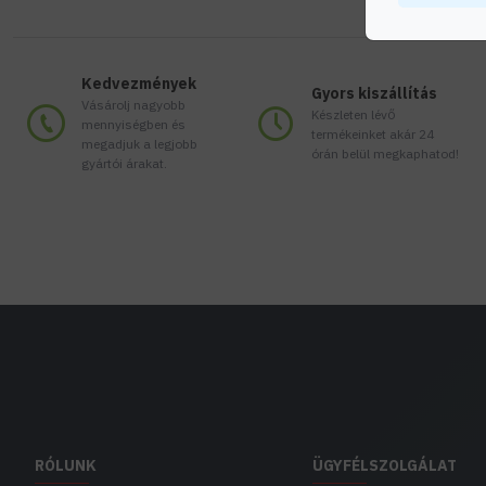
Kedvezmények
Gyors kiszállítás
Vásárolj nagyobb
Készleten lévő
mennyiségben és
termékeinket akár 24
megadjuk a legjobb
órán belül megkaphatod!
gyártói árakat.
RÓLUNK
ÜGYFÉLSZOLGÁLAT