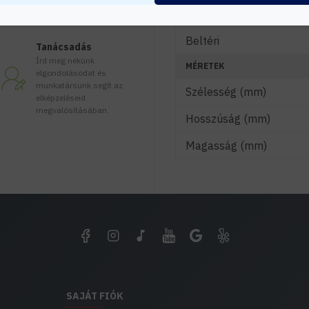
IP védelmi szint
Beltéri
Tanácsadás
Írd meg nekünk
MÉRETEK
elgondolásodat és
munkatársunk segít az
Szélesség (mm)
elképzeléseid
megvalósításában.
Hosszúság (mm)
Magasság (mm)
SAJÁT FIÓK