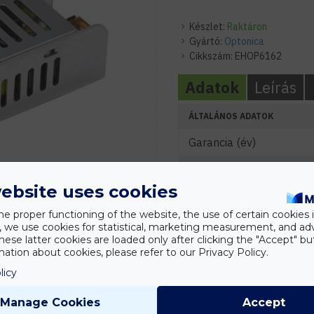
Készlet:
Raktáron
Gyártó:
Optonica
Cikkszám:
EHOP6162
Adatok
Leírás
ÁLTALÁNOS ADATOK
Garancia (év)
ELEKTROMOS ADATOK
ebsite uses cookies
Névleges feszültség (V)
he proper functioning of the website, the use of certain cookies i
Névleges teljesítmény (
y, we use cookies for statistical, marketing measurement, and ad
hese latter cookies are loaded only after clicking the "Accept" bu
Maximális Terhelés (A)
ation about cookies, please refer to our Privacy Policy.
licy
KÖRNYEZETI ADATOK
Működési hőmérséklet (
Manage Cookies
Accept