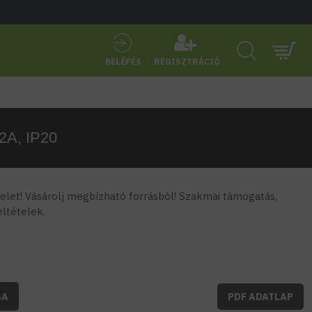
BELÉPÉS
REGISZTRÁCIÓ
2A, IP20
let! Vásárolj megbízható forrásból! Szakmai támogatás,
feltételek.
BA
PDF ADATLAP