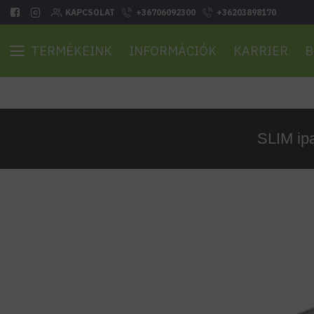
KAPCSOLAT
+36706092300
+36203898170
TERMÉKEINK
INFORMÁCIÓK
KARRIER
B
SLIM ip