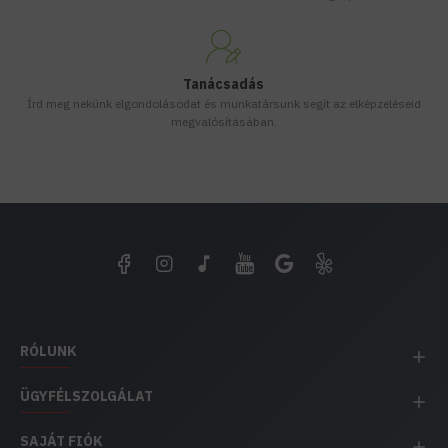
Tanácsadás
Írd meg nekünk elgondolásodat és munkatársunk segít az elképzeléseid
megvalósításában.
RÓLUNK
ÜGYFÉLSZOLGÁLAT
SAJÁT FIÓK