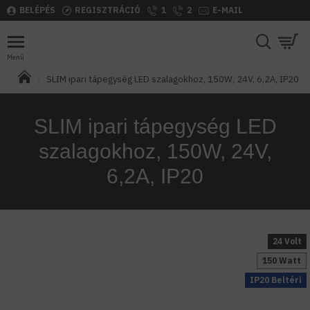
BELÉPÉS
REGISZTRÁCIÓ
1
2
E-MAIL
SLIM ipari tápegység LED szalagokhoz, 150W, 24V, 6,2A, IP20
SLIM ipari tápegység LED
szalagokhoz, 150W, 24V,
6,2A, IP20
24 Volt
150 Watt
IP20 Beltéri