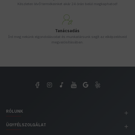
Készleten lévő termékeinket akár 24 órán belül megkaphatod!
Tanácsadás
Írd meg nekünk elgondolásodat és munkatársunk segít az elképzeléseid
megvalósításában.
RÓLUNK
ÜGYFÉLSZOLGÁLAT