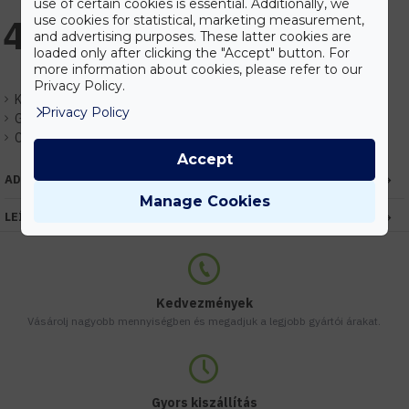
use of certain cookies is essential. Additionally, we
use cookies for statistical, marketing measurement,
4.157 Ft
and advertising purposes. These latter cookies are
loaded only after clicking the "Accept" button. For
more information about cookies, please refer to our
Privacy Policy.
Készlet:
Raktáron
Privacy Policy
Gyártó:
Optonica
Cikkszám:
EHOP5518
Accept
ADATOK
Manage Cookies
LEÍRÁS
Kedvezmények
Vásárolj nagyobb mennyiségben és megadjuk a legjobb gyártói árakat.
Gyors kiszállítás