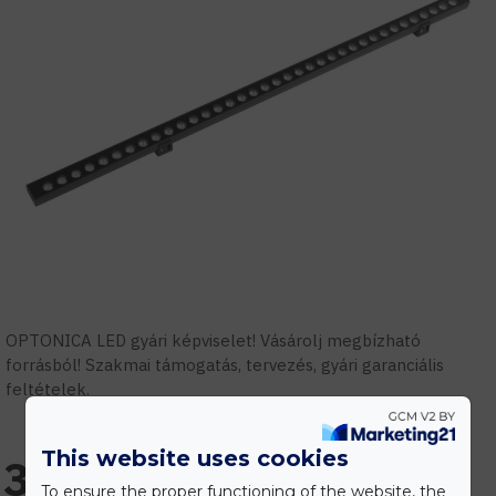
OPTONICA LED gyári képviselet! Vásárolj megbízható
forrásból! Szakmai támogatás, tervezés, gyári garanciális
feltételek.
This website uses cookies
30.278 Ft
To ensure the proper functioning of the website, the