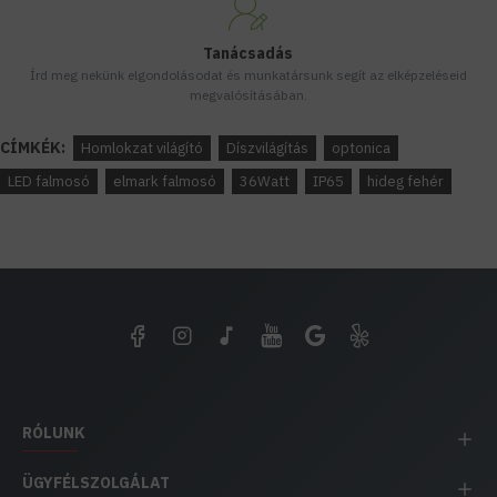
Tanácsadás
Írd meg nekünk elgondolásodat és munkatársunk segít az elképzeléseid
megvalósításában.
CÍMKÉK:
Homlokzat világító
Díszvilágítás
optonica
LED falmosó
elmark falmosó
36Watt
IP65
hideg fehér
RÓLUNK
ÜGYFÉLSZOLGÁLAT