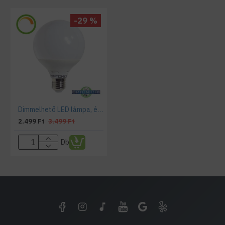
-29 %
Dimmelhető LED lámpa, égő, E27 foglalat, G95 nagy gömb forma, 12 watt, 270 fok, meleg fehér - Optonica
2.499 Ft
3.499 Ft
Db