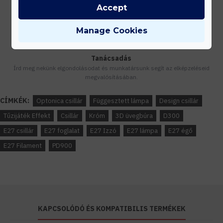
Gyors kiszállítás
Accept
Készleten lévő termékeinket akár 24 órán belül megkaphatod!
Manage Cookies
Tanácsadás
Írd meg nekünk elgondolásodat és munkatársunk segít az elképzeléseid
megvalósításában.
CÍMKÉK:
Optonica csillár
Függesztett lámpa
Design csillár
Tűzijáték Effekt
Csillár
Króm
3D üvegbúra
D300
E27 csillár
E27 foglalat
E27 Izzó
E27 lámpa
E27 égő
E27 Filament
PD900
KAPCSOLÓDÓ ÉS KOMPATIBILIS TERMÉKEK