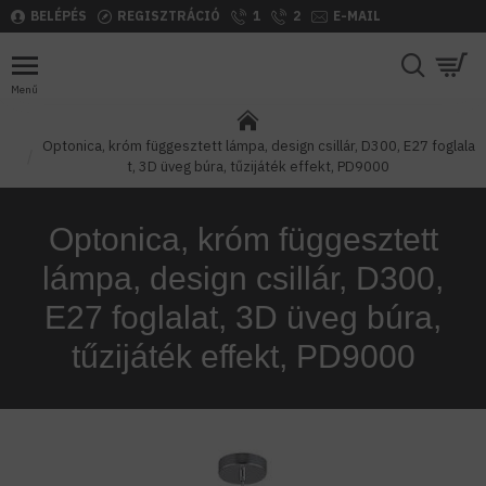
BELÉPÉS
REGISZTRÁCIÓ
1
2
E-MAIL
Optonica, króm függesztett lámpa, design csillár, D300, E27 foglala
t, 3D üveg búra, tűzijáték effekt, PD9000
Optonica, króm függesztett
lámpa, design csillár, D300,
E27 foglalat, 3D üveg búra,
tűzijáték effekt, PD9000