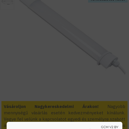
Vásároljon Nagykereskedelmi Árakon!
Nagyobb
mennyiségű vásárlás esetén kedvezményeket kínálunk.
Vegye fel velünk a kapcsolatot egyedi és személyre szabott
áraiért! Kivitelezőknek és viszonteladóknak folyamatos