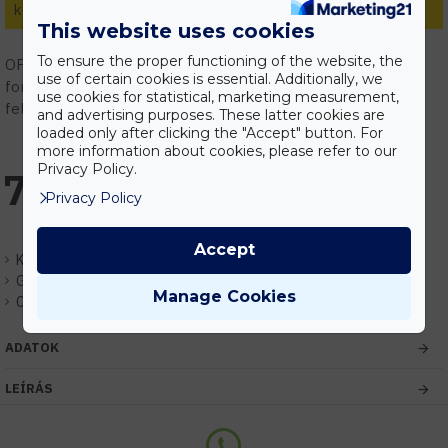
kedvezmények.
This website uses cookies
To ensure the proper functioning of the website, the
OPTONICA LED gyári képviselet! Vásárolj megbízható
use of certain cookies is essential. Additionally, we
forrásból! Szakmai támogatás, tervezés, gyári garanciális
use cookies for statistical, marketing measurement,
feltételek.
and advertising purposes. These latter cookies are
loaded only after clicking the "Accept" button. For
more information about cookies, please refer to our
Privacy Policy.
7.664 Ft
Privacy Policy
Accept
Készlet:
Várhatóan 1-3 nap
Gyártó:
Optonica
Manage Cookies
Cikkszám:
EHOP6695
ADATOK
LEÍRÁS