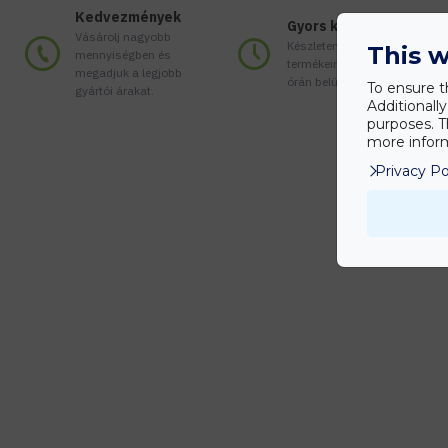
Kedvezmények
Gyors kiszállítás
Vásárolj nagyobb
Készleten lévő
This w
mennyiségben és
termékeinket akár 24
megadjuk a legjobb
órán belül megkaphatod!
To ensure t
gyártói árakat.
Additionall
purposes. T
more inform
Privacy Po