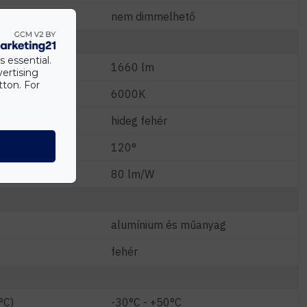
nem dimmelhető
s essential.
1660 lm
vertising
tton. For
6000K
hideg fehér
120°
m/W)
80 lm/W
alumínium és műanyag
fehér
°C)
-30°C - +50°C