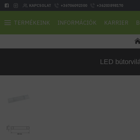
KAPCSOLAT
+36706092300
+36203898170
TERMÉKEINK
INFORMÁCIÓK
KARRIER
B
LED bútorvil