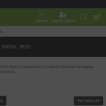
BELÉPÉS
REGISZTRÁCIÓ
20
, 6000K, IP20
let! Vásárolj megbízható forrásból! Szakmai támogatás,
feltételek.
BA
PDF ADATLAP