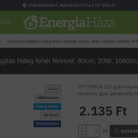
1095.BUDAPEST, MÁRIÁSSY UTCA 4 "K" ÉPÜLET
LOG
LED bútorvilágítás hideg fehér fénnyel, 60cm, 20W, 1660lm, 6000K, IP
ágítás hideg fehér fénnyel, 60cm, 20W, 1660lm
OPTONICA LED gyári képvise
Fehér
tervezés, gyári garanciális 
6000 Kelvin
2.135 Ft
Hideg fehér
20 Watt
IP20 Beltéri
Db
KOSÁR