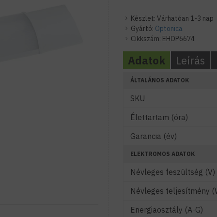
Készlet:
Várhatóan 1-3 nap
Gyártó:
Optonica
Cikkszám:
EHOP6674
Adatok
Leírás
ÁLTALÁNOS ADATOK
SKU
Élettartam (óra)
Garancia (év)
ELEKTROMOS ADATOK
Névleges feszültség (V)
Névleges teljesítmény (
Energiaosztály (A-G)