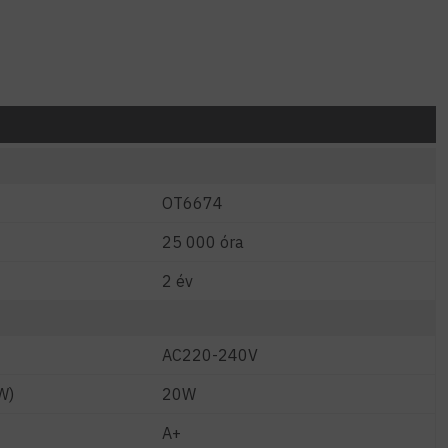
OT6674
25 000 óra
2 év
AC220-240V
W)
20W
A+