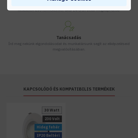
Gyors kiszállítás
Készleten lévő termékeinket akár 24 órán belül megkaphatod!
Tanácsadás
Írd meg nekünk elgondolásodat és munkatársunk segít az elképzeléseid
megvalósításában.
KAPCSOLÓDÓ ÉS KOMPATIBILIS TERMÉKEK
30 Watt
230 Volt
Hideg fehér
IP20 Beltéri