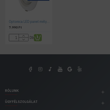
Optonica LED panel mélysugárzó 30 W süllyesztett kerek hideg fehér
7.990 Ft
Db
RÓLUNK
ÜGYFÉLSZOLGÁLAT