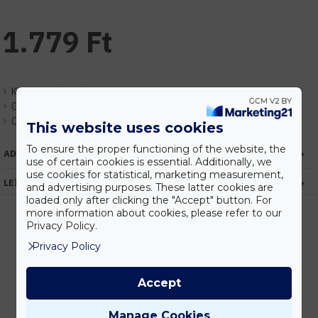
1.779 Ft
Készlet:
Várhatóan 1-3 nap
Gyártó:
Optonica
Cikkszám:
EHOP3212
This website uses cookies
To ensure the proper functioning of the website, the
ADATOK
use of certain cookies is essential. Additionally, we
use cookies for statistical, marketing measurement,
LEÍRÁS
and advertising purposes. These latter cookies are
loaded only after clicking the "Accept" button. For
more information about cookies, please refer to our
Privacy Policy.
Privacy Policy
Kedvezmények
Vásárolj nagyobb mennyiségben és megadjuk a legjobb gyártói árakat.
Accept
Manage Cookies