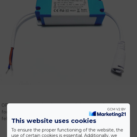
OPTONICA LED gyári képviselet! Vásárolj megbízható
forrásból! Szakmai támogatás, tervezés, gyári garanciális
feltételek.
This website uses cookies
To ensure the proper functioning of the website, the
use of certain cookies is essential. Additionally, we