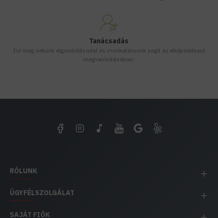
Tanácsadás
Írd meg nekünk elgondolásodat és munkatársunk segít az elképzeléseid
megvalósításában.
RÓLUNK
ÜGYFÉLSZOLGÁLAT
SAJÁT FIÓK