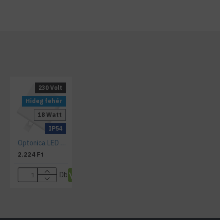
230 Volt
Hideg fehér
18 Watt
IP54
Optonica LED panel keret nélküli négyzet 18W, 6000K
2.224 Ft
Db