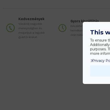
Kedvezmények
Gyors kiszállítás
Vásárolj nagyobb
Készleten lévő
mennyiségben és
termékeinket akár 24
This w
megadjuk a legjobb
órán belül megkaphatod!
gyártói árakat.
To ensure t
Additionall
purposes. T
more inform
Privacy Po