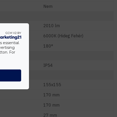
Nem
2010 lm
6000K (Hideg Fehér)
s essential.
180°
vertising
tton. For
IP54
155x155
170 mm
170 mm
27 mm