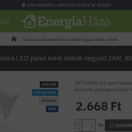
1095.BUDAPEST, MÁRIÁSSY UTCA 4 "K" ÉPÜLET
LOG
Optonica LED panel keret nélküli négyzet 24W, 6000K
onica LED panel keret nélküli négyzet 24W, 6
OPTONICA LED gyári képvise
230 Volt
tervezés, gyári garanciális 
Hideg fehér
24 Watt
2.668 Ft
IP54
Db
KOSÁR