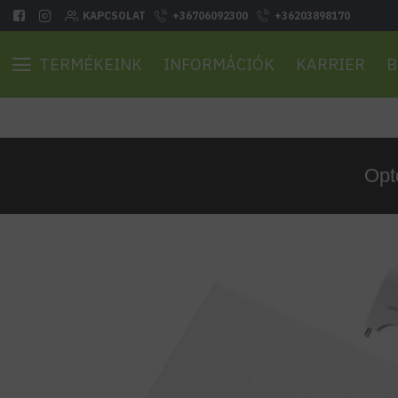
KAPCSOLAT
+36706092300
+36203898170
TERMÉKEINK
INFORMÁCIÓK
KARRIER
B
Opt