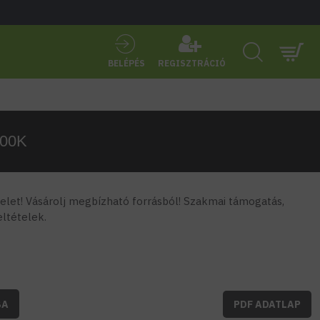
BELÉPÉS
REGISZTRÁCIÓ
000K
let! Vásárolj megbízható forrásból! Szakmai támogatás,
feltételek.
BA
PDF ADATLAP