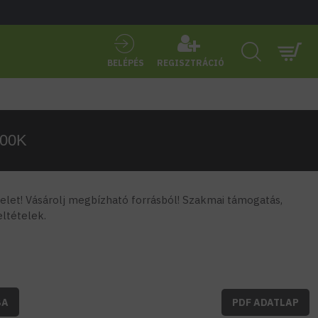
BELÉPÉS
REGISZTRÁCIÓ
700K
let! Vásárolj megbízható forrásból! Szakmai támogatás,
feltételek.
BA
PDF ADATLAP