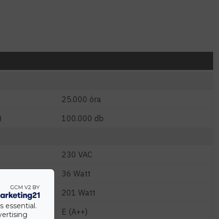
25.000 óra
)
100.000 db
230 VAC
W)
36 Watt
201 Watt
s essential.
E (A++)
vertising