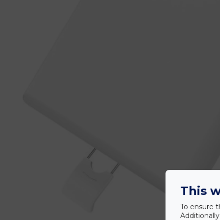
This w
To ensure t
Additionall