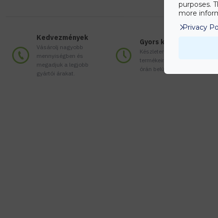
purposes. T
more inform
Privacy Po
Kedvezmények
Gyors kiszállítás
Vásárolj nagyobb
Készleten lévő
mennyiségben és
termékeinket akár 24
megadjuk a legjobb
órán belül megkaphatod!
gyártói árakat.