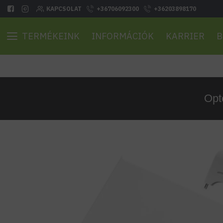
KAPCSOLAT
+36706092300
+36203898170
TERMÉKEINK
INFORMÁCIÓK
KARRIER
B
Opt