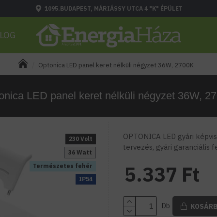
1095.BUDAPEST, MÁRIÁSSY UTCA 4 "K" ÉPÜLET
LOG
Optonica LED panel keret nélküli négyzet 36W, 2700K
onica LED panel keret nélküli négyzet 36W, 2
OPTONICA LED gyári képvise
230 Volt
tervezés, gyári garanciális 
36 Watt
5.337 Ft
Természetes fehér
IP54
Db
KOSÁR