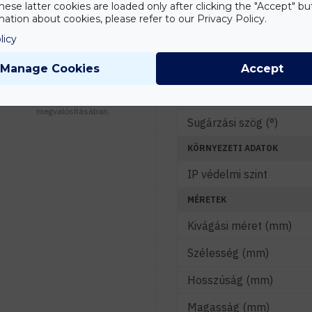
hese latter cookies are loaded only after clicking the "Accept" bu
Vezérelhetőség
ation about cookies, please refer to our Privacy Policy.
licy
FÉNYTECHNIKAI ADATOK
Tanácsadás
Írd meg nekünk
Fényáram (lm)
Manage Cookies
Accept
elgondolásodat és
munkatársunk segít az
Színhőmérséklet (K)
elképzeléseid
megvalósításában.
Sugárzási szög (°)
KÖRNYEZETI ADATOK
IP védelmi szint
MÉRETEK
Kivágási méret (mm)
Szélesség (mm)
Hosszúság (mm)
Magasság (mm)