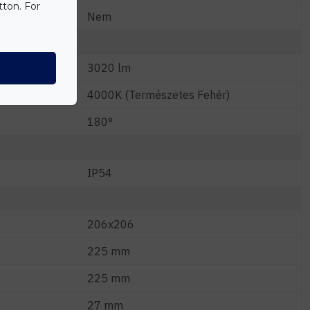
tton. For
Nem
3020 lm
4000K (Természetes Fehér)
180°
IP54
206x206
225 mm
225 mm
27 mm