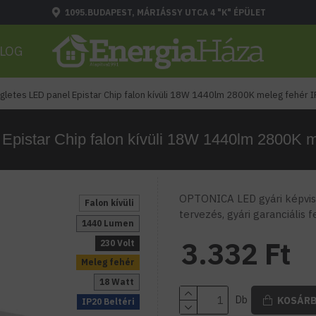
1095.BUDAPEST, MÁRIÁSSY UTCA 4 "K" ÉPÜLET
LOG
letes LED panel Epistar Chip falon kívüli 18W 1440lm 2800K meleg fehér I
pistar Chip falon kívüli 18W 1440lm 2800K m
OPTONICA LED gyári képvise
Falon kívüli
tervezés, gyári garanciális 
1440 Lumen
3.332 Ft
230 Volt
Meleg fehér
18 Watt
Db
KOSÁR
IP20 Beltéri