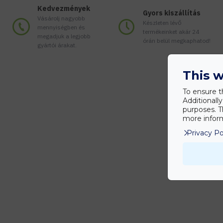
Kedvezmények
Gyors kiszállítás
Vásárolj nagyobb
Készleten lévő
mennyiségben és
termékeinket akár 24
megadjuk a legjobb
órán belül megkaphatod!
gyártói árakat.
This w
To ensure t
Additionall
purposes. T
more inform
Privacy Po