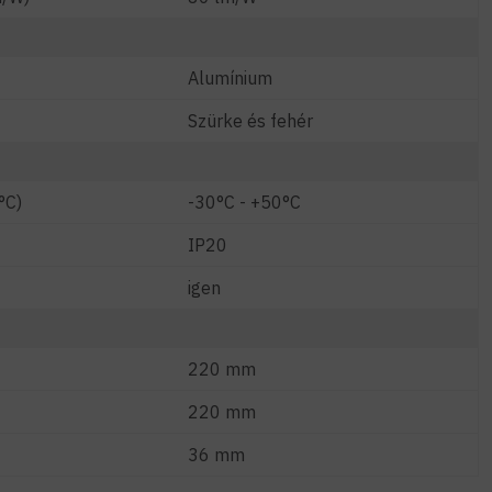
Alumínium
Szürke és fehér
°C)
-30°C - +50°C
IP20
igen
220 mm
220 mm
36 mm