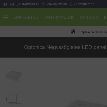
KAPCSOLAT
+36706092300
+36203898170
TERMÉKEINK
INFORMÁCIÓK
KARRIER
B
Optonica Négyszög
Optonica Négyszögletes LED panel E