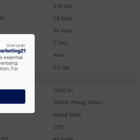
230 VAC
W)
18 Watt
96 Watt
F (A+)
Nem
s essential.
vertising
0.2 mp
tton. For
1440 lm
2800K (Meleg Fehér)
meleg fehér
120°
m/W)
80 lm/W