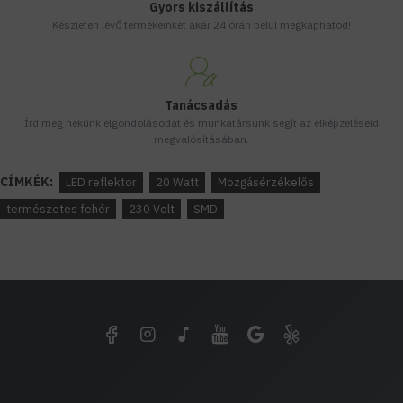
Gyors kiszállítás
Készleten lévő termékeinket akár 24 órán belül megkaphatod!
Tanácsadás
Írd meg nekünk elgondolásodat és munkatársunk segít az elképzeléseid
megvalósításában.
CÍMKÉK:
LED reflektor
20 Watt
Mozgásérzékelős
természetes fehér
230 Volt
SMD