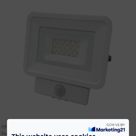
OPTONICA LED gyári képviselet! Vásárolj megbízható
forrásból! Szakmai támogatás, tervezés, gyári garanciális