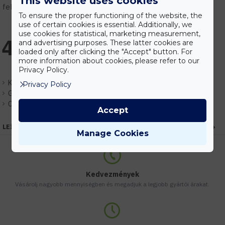
This website uses cookies
feltételek.
To ensure the proper functioning of the website, the
use of certain cookies is essential. Additionally, we
use cookies for statistical, marketing measurement,
4.929 Ft
and advertising purposes. These latter cookies are
loaded only after clicking the "Accept" button. For
more information about cookies, please refer to our
Privacy Policy.
Készlet:
Rendelhető
Privacy Policy
Gyártó:
Optonica
Cikkszám:
EHOP15842
Accept
LEÍRÁS
Manage Cookies
Kedvezmények
Vásárolj nagyobb mennyiségben és megadjuk a legjobb gyártói árakat.