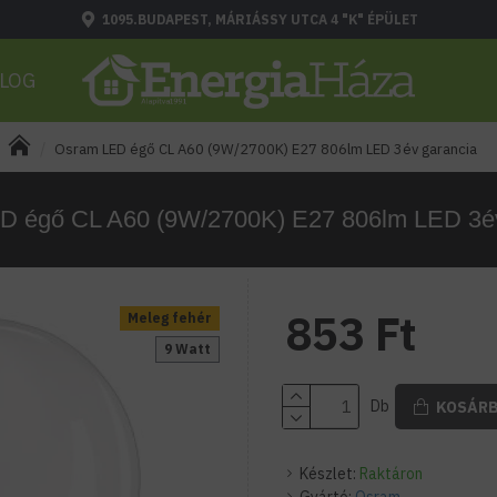
1095.BUDAPEST, MÁRIÁSSY UTCA 4 "K" ÉPÜLET
LOG
Osram LED égő CL A60 (9W/2700K) E27 806lm LED 3év garancia
D égő CL A60 (9W/2700K) E27 806lm LED 3év
853 Ft
Meleg fehér
9 Watt
Db
KOSÁR
Készlet:
Raktáron