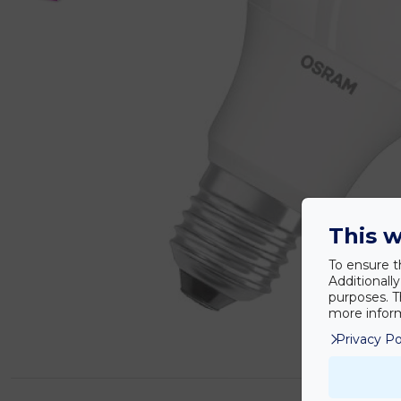
This w
To ensure t
Additionall
purposes. T
more inform
Privacy Po