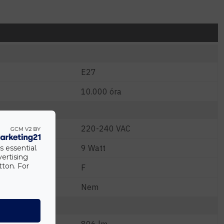
E27
10.000 óra
220-240 VAC
W)
9 Watt
s essential.
vertising
tton. For
F
Nem