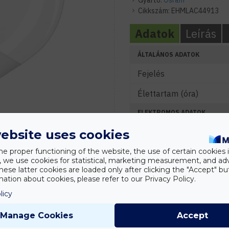
Gyártó:
Osram
Cikkszám:
EHMLAC44913
Adatok
Leírás
ÁLTALÁNOS ADATOK
Fejelés
Élettartam (óra)
ELEKTROMOS ADATOK
Névleges feszültség (V)
ebsite uses cookies
Névleges teljesítmény (
he proper functioning of the website, the use of certain cookies i
y, we use cookies for statistical, marketing measurement, and ad
hese latter cookies are loaded only after clicking the "Accept" bu
Energiaosztály (A-G)
ation about cookies, please refer to our Privacy Policy.
Vezérelhetőség
licy
FÉNYTECHNIKAI ADATOK
Manage Cookies
Accept