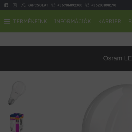
KAPCSOLAT
+36706092300
+36203898170
TERMÉKEINK
INFORMÁCIÓK
KARRIER
B
Osram LE