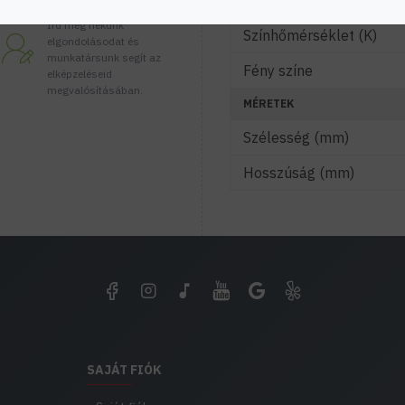
Fényáram (lm)
Tanácsadás
Írd meg nekünk
Színhőmérséklet (K)
elgondolásodat és
munkatársunk segít az
Fény színe
elképzeléseid
megvalósításában.
MÉRETEK
Szélesség (mm)
Hosszúság (mm)
SAJÁT FIÓK