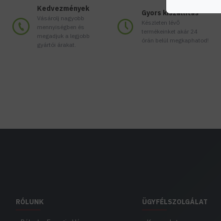
Kedvezmények
Gyors kiszállítás
Vásárolj nagyobb
Készleten lévő
mennyiségben és
termékeinket akár 24
megadjuk a legjobb
órán belül megkaphatod!
gyártói árakat.
RÓLUNK
ÜGYFÉLSZOLGÁLAT