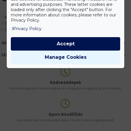
and advertising purposes. These latter cookies are
loaded only after clicking the "Accept" button. For
more information about cookies, please refer to our
Készlet:
Raktáron
Privacy Policy.
Gyártó:
HUGOLED
Privacy Policy
Cikkszám:
EHHL37101
ADATOK
Accept
LEÍRÁS
Manage Cookies
Kedvezmények
Vásárolj nagyobb mennyiségben és megadjuk a legjobb gyártói árakat.
Gyors kiszállítás
Készleten lévő termékeinket akár 24 órán belül megkaphatod!