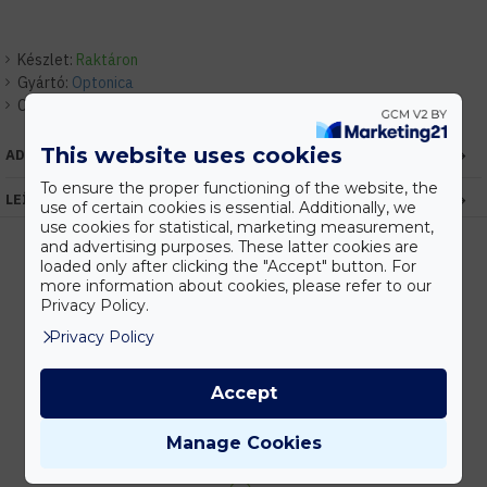
Készlet:
Raktáron
Gyártó:
Optonica
Cikkszám:
EHOP4563
This website uses cookies
ADATOK
To ensure the proper functioning of the website, the
LEÍRÁS
use of certain cookies is essential. Additionally, we
use cookies for statistical, marketing measurement,
and advertising purposes. These latter cookies are
loaded only after clicking the "Accept" button. For
more information about cookies, please refer to our
Kedvezmények
Privacy Policy.
Vásárolj nagyobb mennyiségben és megadjuk a legjobb gyártói árakat.
Privacy Policy
Accept
Gyors kiszállítás
Manage Cookies
Készleten lévő termékeinket akár 24 órán belül megkaphatod!