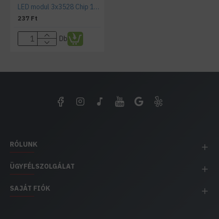
LED modul 3x3528 Chip 120lm 3000K Meleg fehér 12VDC 1.5Watt IP65
237 Ft
Db
RÓLUNK
ÜGYFÉLSZOLGÁLAT
SAJÁT FIÓK