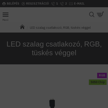
BELÉPÉS
REGISZTRÁCIÓ
1
2
E-MAIL
LED szalag csatlakozó, RGB, tüskés véggel
LED szalag csatlakozó, RGB,
tüskés véggel
RGB
5050 Chip