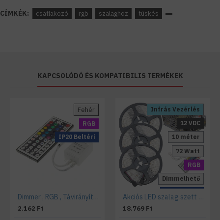
CÍMKÉK:
csatlakozó
rgb
szalaghoz
tüskés
KAPCSOLÓDÓ ÉS KOMPATIBILIS TERMÉKEK
Fehér
Infrás Vezérlés
12 VDC
RGB
IP20 Beltéri
10 méter
72 Watt
RGB
Dimmelhető
IP20 Beltéri
Dimmer , RGB , Távirányítós , 12V (12A/144W) , 44 gombos
Akciós LED szalag szett 15 méter RGB
2.162 Ft
18.769 Ft